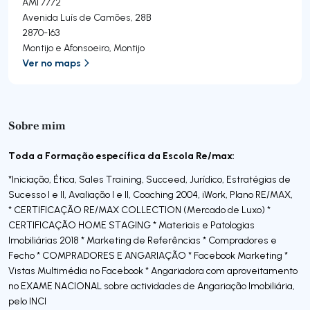
AMI 7772
Avenida Luís de Camões, 28B
2870-163
Montijo e Afonsoeiro
,
Montijo
Ver no maps
Sobre mim
Toda
a Formação específica da Escola Re/max:
*Iniciação, Ética, Sales Training, Succeed, Jurídico, Estratégias de
Sucesso I e II, Avaliação I e II, Coaching 2004, iWork, Plano RE/MAX,
* CERTIFICAÇÃO RE/MAX COLLECTION (Mercado de Luxo) *
CERTIFICAÇÃO HOME STAGING * Materiais e Patologias
Imobiliárias 2018 * Marketing de Referências * Compradores e
Fecho * COMPRADORES E ANGARIAÇÃO * Facebook Marketing *
Vistas Multimédia no Facebook * Angariadora com aproveitamento
no EXAME NACIONAL sobre actividades de Angariação Imobiliária,
pelo INCI