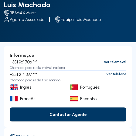
Luis Machado
RE/MAX Must
Agente Associado
Equipa Luís Machado
Informação
+351 961 706 ***
Ver telemóvel
Chamada para rede móvel nacional
+351 214 397 ***
Ver telefone
Chamada para rede fixa nacional
Inglês
Português
Francês
Espanhol
Contactar Agente
Contactar Agente