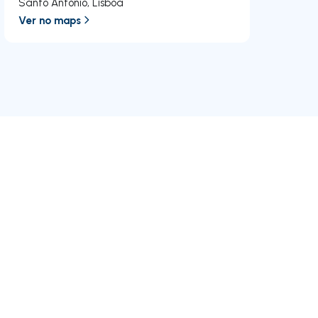
Santo António
,
Lisboa
Ver no maps
RE/MAX
Junte-se a nós
Empreendimentos