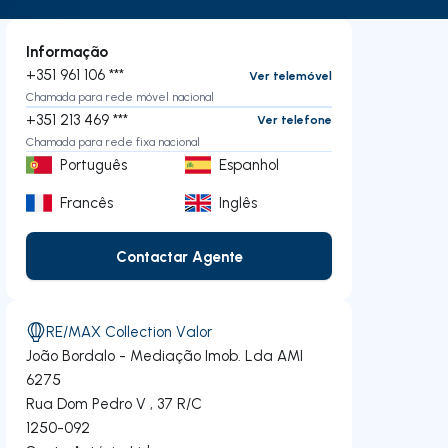
Informação
+351 961 106 ***
Ver telemóvel
Chamada para rede móvel nacional
+351 213 469 ***
Ver telefone
Chamada para rede fixa nacional
Português
Espanhol
Francês
Inglês
Contactar Agente
Contactar Agente
RE/MAX Collection Valor
João Bordalo - Mediação Imob. Lda
AMI
6275
Rua Dom Pedro V , 37 R/C
1250-092