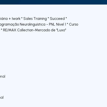
ria + Iwork * Sales Training * Succeed *
ramação Neurolinguística - PNL Nível 1 * Curso
* RE/MAX Collection-Mercado de "Luxo"
nal
al