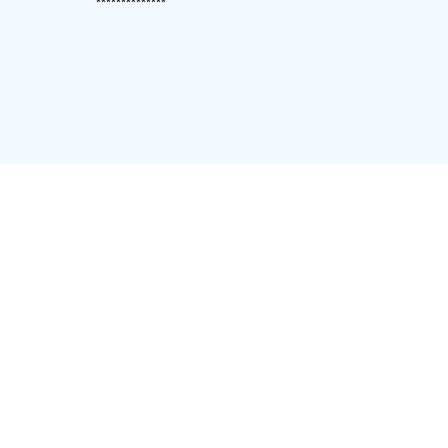
**************