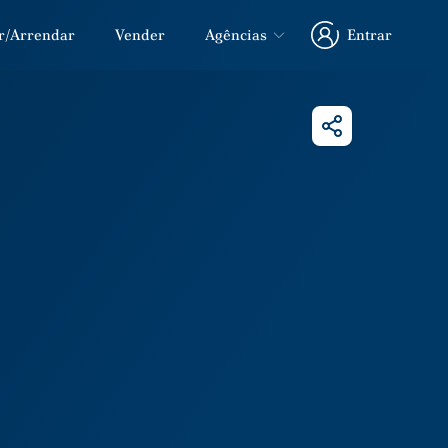
r/Arrendar
Vender
Agências
Entrar
Entrar
Partilhar