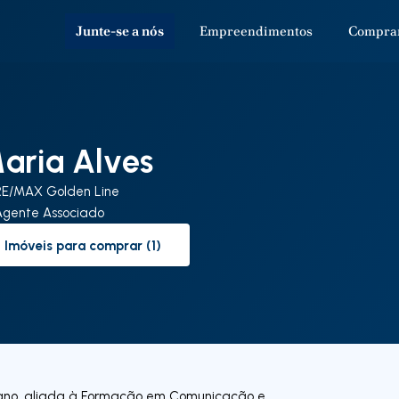
Junte-se a nós
Empreendimentos
Compra
aria Alves
RE/MAX Golden Line
Agente Associado
Imóveis para comprar (1)
to-buy-listing
mano, aliada à Formação em Comunicação e