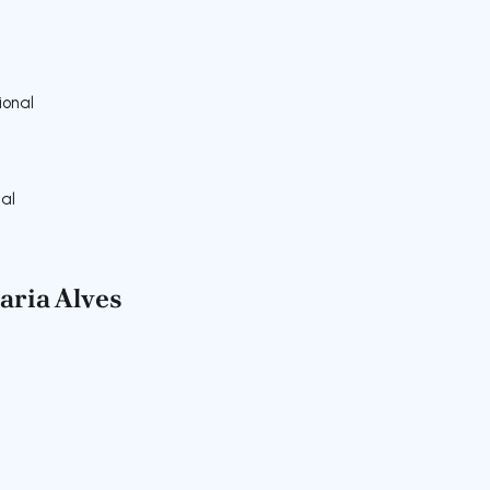
onal
al
aria Alves
gação para a direita