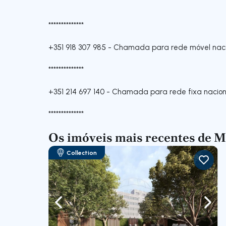
**************
+351 918 307 985
-
Chamada para rede móvel naci
**************
+351 214 697 140
-
Chamada para rede fixa nacion
**************
Os imóveis mais recentes de M
Collection
Navegação para a esquerda
Nave