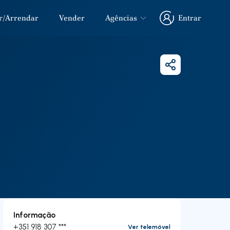
r/Arrendar
Vender
Agências
Entrar
Entrar
Partilhar
Informação
+351 918 307 ***
Ver telemóvel