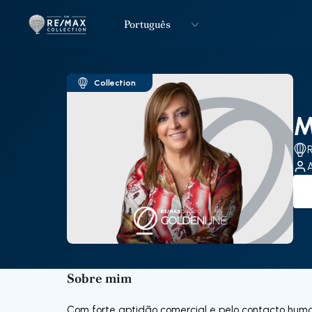
Português
Logo
Ir para página inicial
Collection
M
Sobre mim
Com forte aptidão comercial e pelo contacto hu