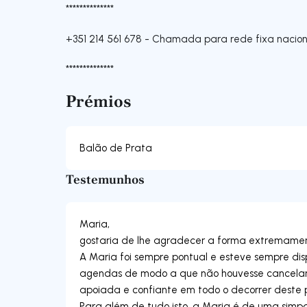
**************
+351 214 561 678
-
Chamada para rede fixa nacion
**************
Prémios
Balão de Prata
Testemunhos
Maria,
gostaria de lhe agradecer a forma extremament
A Maria foi sempre pontual e esteve sempre dis
agendas de modo a que não houvesse cancelame
apoiada e confiante em todo o decorrer deste 
Para além de tudo isto, a Maria é de uma simpat