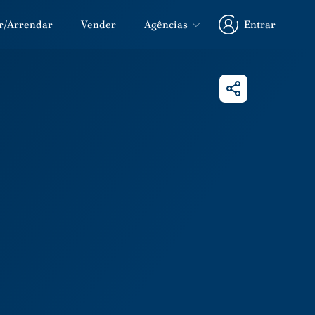
r/Arrendar
Vender
Agências
Entrar
Entrar
Partilhar