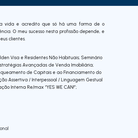
ra a vida e acredito que só há uma forma de o
lência. O meu sucesso nesta profissão depende, e
us clientes.
den Visa e Residentes Não Habituais; Seminário
stratégias Avançadas de Venda Imobiliária;
queamento de Capitais e ao Financiamento do
ção Assertiva / Interpessoal / Linguagem Gestual
ação Interna Re/max “YES WE CAN!”;
onal