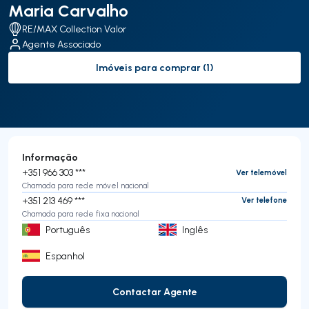
Maria Carvalho
RE/MAX Collection Valor
Agente Associado
Imóveis para comprar (1)
to-buy-listing
Informação
+351 966 303 ***
Ver telemóvel
Chamada para rede móvel nacional
+351 213 469 ***
Ver telefone
Chamada para rede fixa nacional
Português
Inglês
Espanhol
Contactar Agente
Contactar Agente