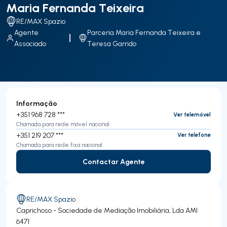
Maria Fernanda Teixeira
RE/MAX Spazio
Agente
Parceria Maria Fernanda Teixeira e
Associado
Teresa Garrido
Informação
+351 968 728 ***
Ver telemóvel
Chamada para rede móvel nacional
+351 219 207 ***
Ver telefone
Chamada para rede fixa nacional
Contactar Agente
Contactar Agente
RE/MAX Spazio
Caprichoso - Sociedade de Mediação Imobiliária, Lda
AMI
6471