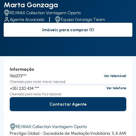
Marta Gonzaga
RE/MAX Collection Vantagem Oporto
Agente Associado
Equipa Gonzaga Team
Imóveis para comprar (1)
to-buy-listing
Informação
966373***
Ver telemóvel
Chamada para rede móvel nacional
+351 220 434 ***
Ver telefone
Chamada para rede fixa nacional
Contactar Agente
Contactar Agente
RE/MAX Collection Vantagem Oporto
Prestígio Global - Sociedade de Mediação Imobiliária, S.A
AMI