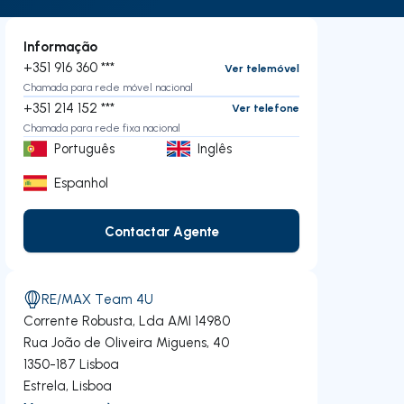
Informação
+351 916 360 ***
Ver telemóvel
Chamada para rede móvel nacional
+351 214 152 ***
Ver telefone
Chamada para rede fixa nacional
Português
Inglês
Espanhol
Contactar Agente
Contactar Agente
RE/MAX Team 4U
Corrente Robusta, Lda
AMI 14980
Rua João de Oliveira Miguens, 40
1350-187
Lisboa
Estrela
,
Lisboa