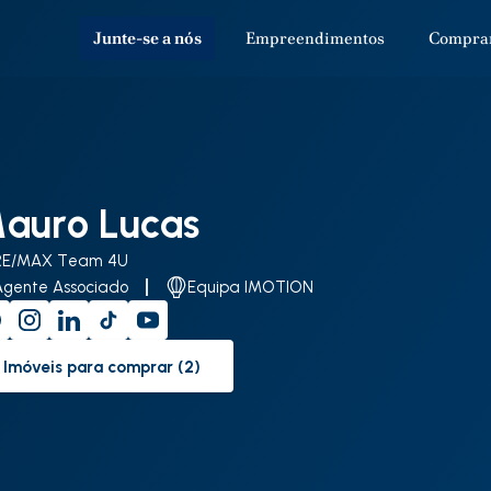
Junte-se a nós
Empreendimentos
Compra
auro Lucas
RE/MAX Team 4U
Agente Associado
Equipa IMOTION
Imóveis para comprar (2)
to-buy-listing