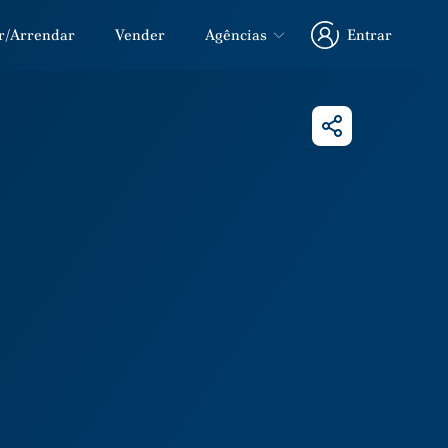
r/Arrendar
Vender
Agências
Entrar
Entrar
Partilhar