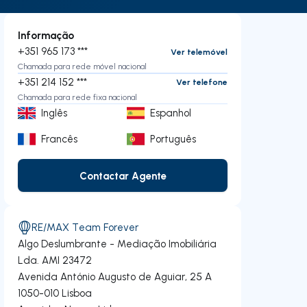
Informação
+351 965 173 ***
Ver telemóvel
Chamada para rede móvel nacional
+351 214 152 ***
Ver telefone
Chamada para rede fixa nacional
Inglês
Espanhol
Francês
Português
Contactar Agente
Contactar Agente
RE/MAX Team Forever
Algo Deslumbrante - Mediação Imobiliária
Lda.
AMI 23472
Avenida António Augusto de Aguiar, 25 A
1050-010
Lisboa