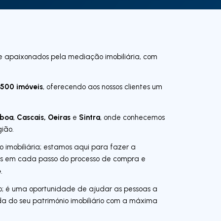
 e apaixonados pela mediação imobiliária, com
500 imóveis
, oferecendo aos nossos clientes um
sboa
Cascais, Oeiras
Sintra
,
e
, onde conhecemos
ião.
 imobiliária; estamos aqui para fazer a
o-os em cada passo do processo de compra e
e
.
o; é uma oportunidade de ajudar as pessoas a
da do seu património imobiliário com a máxima