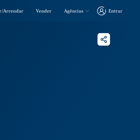
r/Arrendar
Vender
Agências
Entrar
Entrar
Partilhar