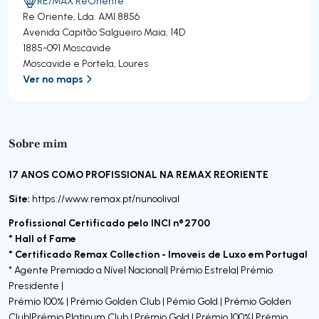
RE/MAX ReOriente
Re Oriente, Lda.
AMI 8856
Avenida Capitão Salgueiro Maia, 14D
1885-091
Moscavide
Moscavide e Portela
,
Loures
Ver no maps
Sobre mim
17 ANOS COMO PROFISSIONAL NA REMAX REORIENTE
Site:
https://www.remax.pt/nunoolival
Profissional Certificado pelo INCI nº2700
* Hall of Fame
* Certificado Remax Collection - Imoveis de Luxo em Portugal
* Agente Premiado a Nível Nacional| Prémio Estrela| Prémio
Presidente |
Prémio 100% | Prémio Golden Club | Pémio Gold | Prémio Golden
Club|Prémio Platinum Club | Prémio Gold | Prémio 100%| Prémio