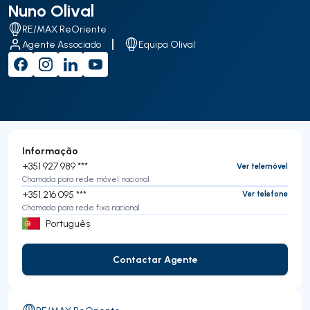
Nuno Olival
RE/MAX ReOriente
Agente Associado
Equipa Olival
Informação
+351 927 989 ***
Ver telemóvel
Chamada para rede móvel nacional
+351 216 095 ***
Ver telefone
Chamada para rede fixa nacional
Português
Contactar Agente
Contactar Agente