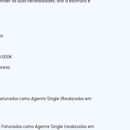
nder as suas necessidades, até a escritura e
a:
0.000€
presa
Faturados como Agente Single (Realizados em
€ Faturados como Agente Single (realizados em