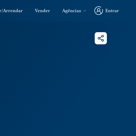
r/Arrendar
Vender
Agências
Entrar
Entrar
Partilhar