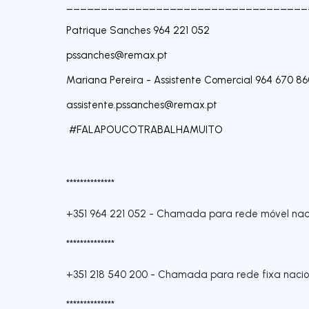
___________________________________
Patrique Sanches 964 221 052
pssanches@remax.pt
Mariana Pereira - Assistente Comercial 964 670 86
assistente.pssanches@remax.pt
#FALAPOUCOTRABALHAMUITO
**************
+351 964 221 052
-
Chamada para rede móvel nac
**************
+351 218 540 200
-
Chamada para rede fixa nacio
**************