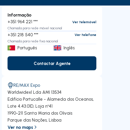
Informação
+351 964 221 ***
Ver telemóvel
Chamada para rede móvel nacional
+351 218 540 ***
Ver telefone
Chamada para rede fixa nacional
Português
Inglês
Contactar Agente
Contactar Agente
RE/MAX Expo
Worldwidexl Lda
AMI 13534
Edifício Portucalle - Alameda dos Oceanos,
Lote 4.43.01D, Loja nº41
1990-211
Santa Maria dos Olivais
Parque das Nações
,
Lisboa
Ver no maps