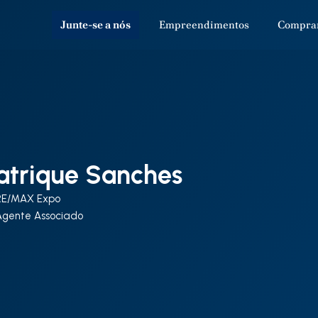
Junte-se a nós
Empreendimentos
Compra
atrique Sanches
RE/MAX Expo
Agente Associado