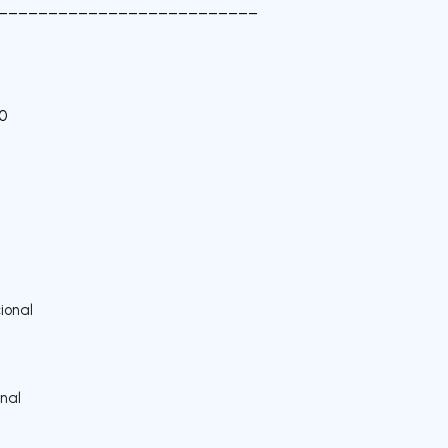
__________________________
0
ional
nal