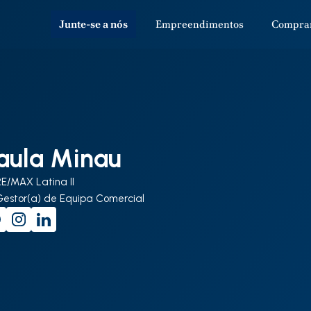
Junte-se a nós
Empreendimentos
Compra
aula Minau
RE/MAX Latina II
Gestor(a) de Equipa Comercial