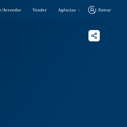
r/Arrendar
Vender
Agências
Entrar
Entrar
Partilhar