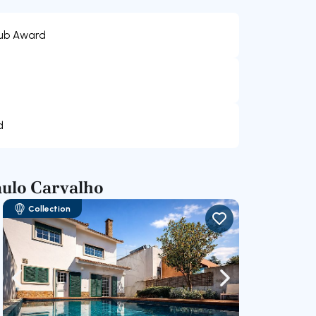
lub Award
d
aulo Carvalho
Collection
gação para a direita
Navegação para a esquerda
Navegação para a