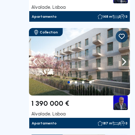
Alvalade, Lisboa
Apartamento
148 m²
3
3
Collection
Navegação para a esquerda
Nave
1 390 000 €
Alvalade, Lisboa
Apartamento
187 m²
3
3