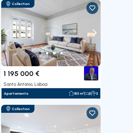
Collection
gação para a direita
Navegação para a esquerda
Navegação para a
1 195 000 €
Santo António, Lisboa
Apartamento
183 m²
5
3
Collection