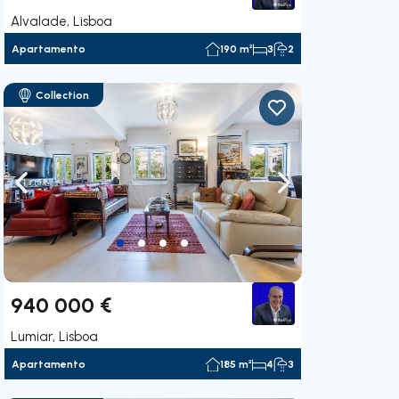
Alvalade, Lisboa
Apartamento
190 m²
3
2
Collection
gação para a direita
Navegação para a esquerda
Navegação para a
940 000 €
Lumiar, Lisboa
Apartamento
185 m²
4
3