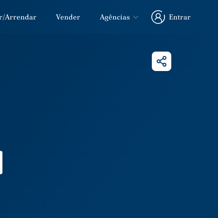
r/Arrendar
Vender
Agências
Entrar
Entrar
Partilhar