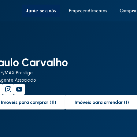
Junte-se a nós
Empreendimentos
Compra
aulo Carvalho
RE/MAX Prestige
Agente Associado
Imóveis para comprar (11)
Imóveis para arrendar (1)
to-buy-listing
to-rent-listing