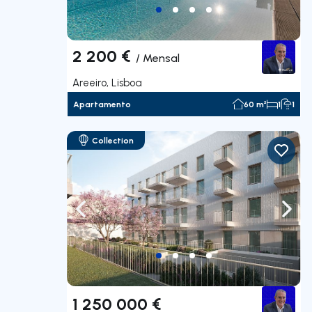
2 200 €
/
Mensal
Areeiro, Lisboa
Apartamento
60 m²
1
1
Collection
Navegação para a esquerda
Nave
1 250 000 €