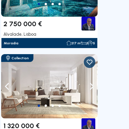
2 750 000 €
Alvalade, Lisboa
Moradia
217 m²
3
5
Collection
gação para a direita
Navegação para a esquerda
Navegação para a
1 320 000 €