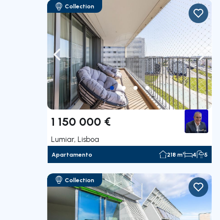
Collection
Navegação para a esquerda
Nave
1 150 000 €
Lumiar, Lisboa
Apartamento
218 m²
4
5
Collection