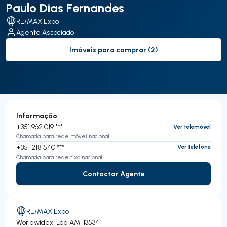
Paulo Dias Fernandes
RE/MAX Expo
Agente Associado
Imóveis para comprar (2)
to-buy-listing
Informação
+351 962 019 ***
Ver telemóvel
Chamada para rede móvel nacional
+351 218 540 ***
Ver telefone
Chamada para rede fixa nacional
Contactar Agente
Contactar Agente
RE/MAX Expo
Worldwidexl Lda
AMI 13534