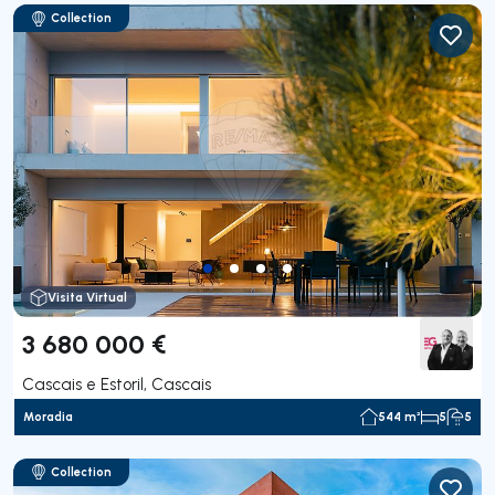
Collection
Visita Virtual
3 680 000 €
Cascais e Estoril, Cascais
Moradia
544 m²
5
5
Collection