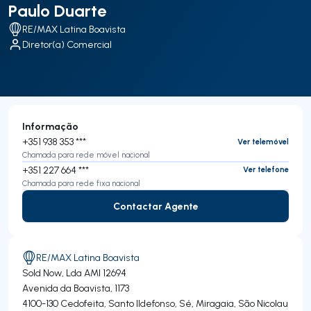
Paulo Duarte
RE/MAX Latina Boavista
Diretor(a) Comercial
Informação
+351 938 353 ***
Ver telemóvel
Chamada para rede móvel nacional
+351 227 664 ***
Ver telefone
Chamada para rede fixa nacional
Contactar Agente
Contactar Agente
RE/MAX Latina Boavista
Sold Now, Lda
AMI 12694
Avenida da Boavista, 1173
4100-130
Cedofeita, Santo Ildefonso, Sé, Miragaia, São Nicolau