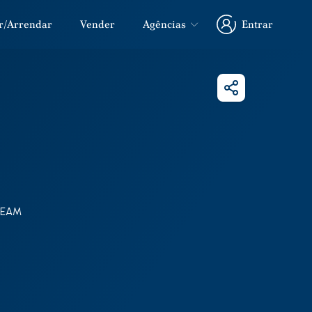
r/Arrendar
Vender
Agências
Entrar
Entrar
Partilhar
TEAM