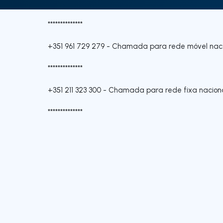
**************
+351 961 729 279
-
Chamada para rede móvel naci
**************
+351 211 323 300
-
Chamada para rede fixa nacion
**************