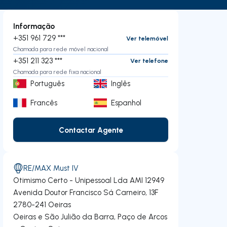
Informação
+351 961 729 ***
Ver telemóvel
Chamada para rede móvel nacional
+351 211 323 ***
Ver telefone
Chamada para rede fixa nacional
Português
Inglês
Francês
Espanhol
Contactar Agente
Contactar Agente
RE/MAX Must IV
Otimismo Certo - Unipessoal Lda
AMI 12949
Avenida Doutor Francisco Sá Carneiro, 13F
2780-241
Oeiras
Oeiras e São Julião da Barra, Paço de Arcos