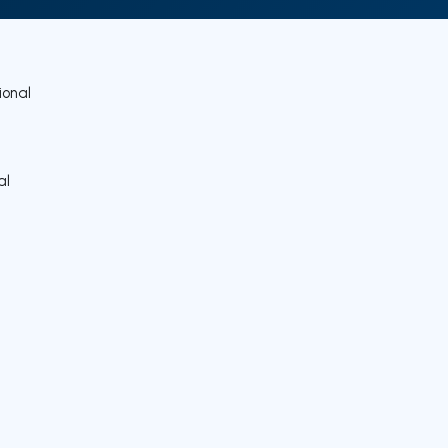
onal
al