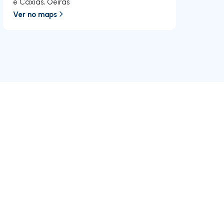
e Caxias
,
Oeiras
Ver no maps
RE/MAX
Junte-se a nós
Empreendimentos