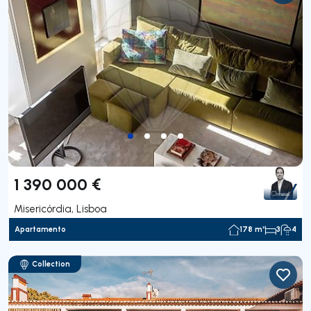
1 390 000 €
Misericórdia, Lisboa
Apartamento
178 m²
3
4
Collection