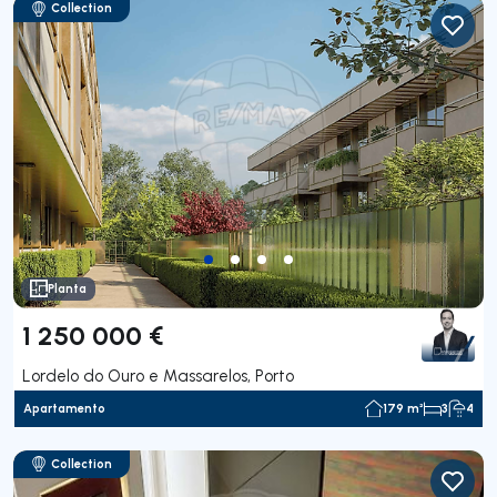
Collection
Planta
1 250 000 €
Lordelo do Ouro e Massarelos, Porto
Apartamento
179 m²
3
4
Collection