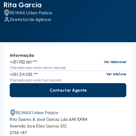
Rita Garcia
RE/MAX Urban Palácio
Diretor(a) de Agência
Informação
+351 932 661 ***
Ver telemóvel
Chamada para rede móvel nacional
+351 214 035 ***
Ver telefone
Chamada para rede fixa nacional
Contactar Agente
Contactar Agente
RE/MAX Urban Palácio
Rita Soares & José Garcia, Lda
AMI 10984
Avenida José Elias Garcia, 51C
2745-147