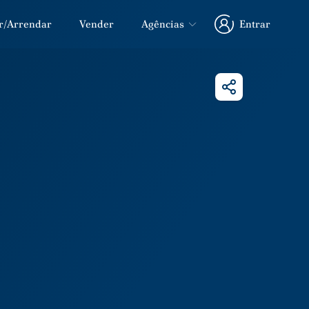
r/Arrendar
Vender
Agências
Entrar
Entrar
Partilhar