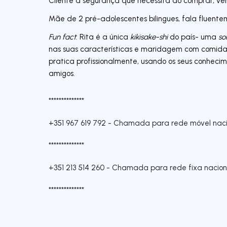
Cliente a segurança que necessita ao comprar, ven
Mãe de 2 pré-adolescentes bilingues, fala fluentem
Fun fact
: Rita é a única
kikisake-shi
do país- uma
so
nas suas características e maridagem com comida)
pratica profissionalmente, usando os seus conhecim
amigos.
**************
+351 967 619 792
-
Chamada para rede móvel naci
**************
+351 213 514 260
-
Chamada para rede fixa nacion
**************