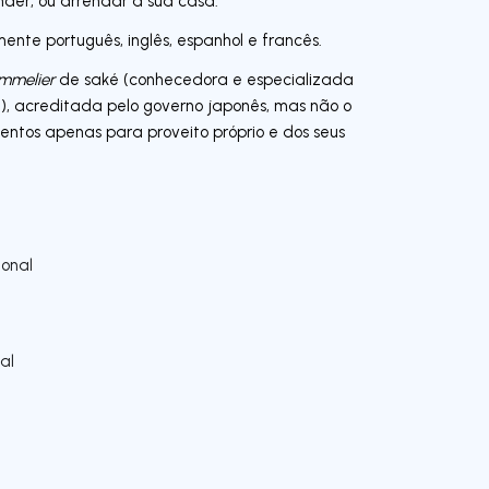
der, ou arrendar a sua casa.
ente português, inglês, espanhol e francês.
mmelier
de saké (conhecedora e especializada
, acreditada pelo governo japonês, mas não o
entos apenas para proveito próprio e dos seus
onal
al