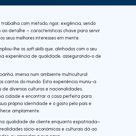
trabalha com método, rigor, exigência, sendo
o detalhe – características chave para servir
 os seus melhores interesses em mente.
mpliou-lhe os
soft skills
que, alinhados com o seu
uma experiência de qualidade, assegurando-o de
spanha, imersa num ambiente multicultural
os cantos do mundo. Esta experiência muniu-a
s de diversas culturas e nacionalidades,
 cidade e encontrar a casa perfeita para
 sua própria identidade e o gosto pelo país e
onhece amplamente.
e na qualidade de cliente enquanto expatriada–
realidades sócio-económicas e culturais dá ao