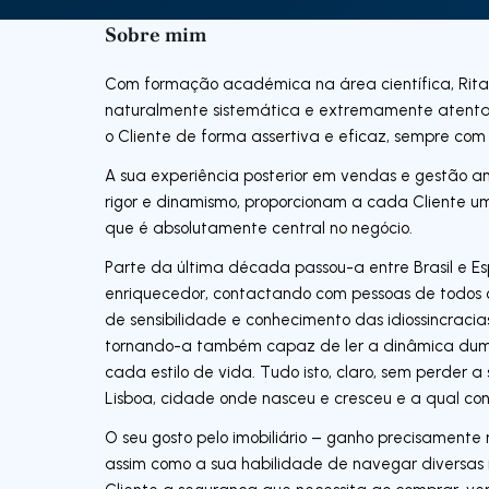
Sobre mim
Com formação académica na área científica, Rita 
naturalmente sistemática e extremamente atenta a
o Cliente de forma assertiva e eficaz, sempre com
A sua experiência posterior em vendas e gestão a
rigor e dinamismo, proporcionam a cada Cliente 
que é absolutamente central no negócio.
Parte da última década passou-a entre Brasil e E
enriquecedor, contactando com pessoas de todos 
de sensibilidade e conhecimento das idiossincracia
tornando-a também capaz de ler a dinâmica duma
cada estilo de vida. Tudo isto, claro, sem perder a
Lisboa, cidade onde nasceu e cresceu e a qual c
O seu gosto pelo imobiliário – ganho precisament
assim como a sua habilidade de navegar diversas 