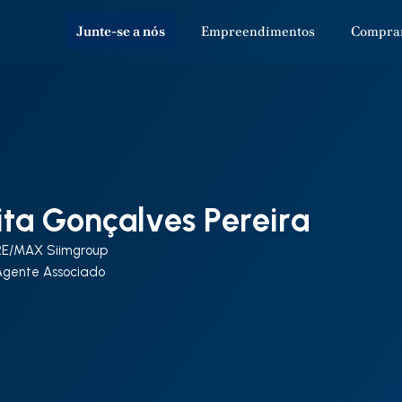
Junte-se a nós
Empreendimentos
Compra
ita Gonçalves Pereira
RE/MAX Siimgroup
Agente Associado