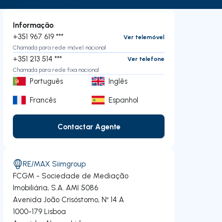
Informação
+351 967 619 ***
Ver telemóvel
Chamada para rede móvel nacional
+351 213 514 ***
Ver telefone
Chamada para rede fixa nacional
Português
Inglês
Francês
Espanhol
Contactar Agente
Contactar Agente
RE/MAX Siimgroup
FCGM - Sociedade de Mediação
Imobiliária, S.A.
AMI 5086
Avenida João Crisóstomo, Nº 14 A
1000-179
Lisboa