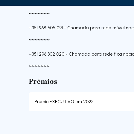
**************
+351 968 605 091
-
Chamada para rede móvel naci
**************
+351 296 302 020
-
Chamada para rede fixa nacio
**************
Prémios
Prémio EXECUTIVO em 2023