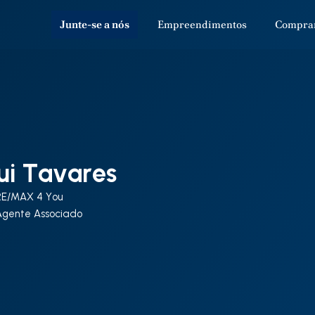
Junte-se a nós
Empreendimentos
Compra
ui Tavares
RE/MAX 4 You
Agente Associado