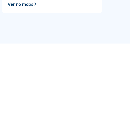
Ver no maps
RE/MAX
Junte-se a nós
Empreendimentos
RE/MAX Internacional
Porquê RE/MAX