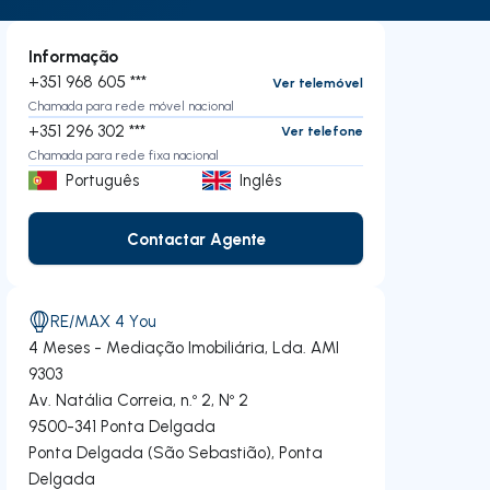
Informação
+351 968 605 ***
Ver telemóvel
Chamada para rede móvel nacional
+351 296 302 ***
Ver telefone
Chamada para rede fixa nacional
Português
Inglês
Contactar Agente
Contactar Agente
RE/MAX 4 You
4 Meses - Mediação Imobiliária, Lda.
AMI
9303
Av. Natália Correia, n.º 2, Nº 2
9500-341
Ponta Delgada
Ponta Delgada (São Sebastião)
,
Ponta
Delgada