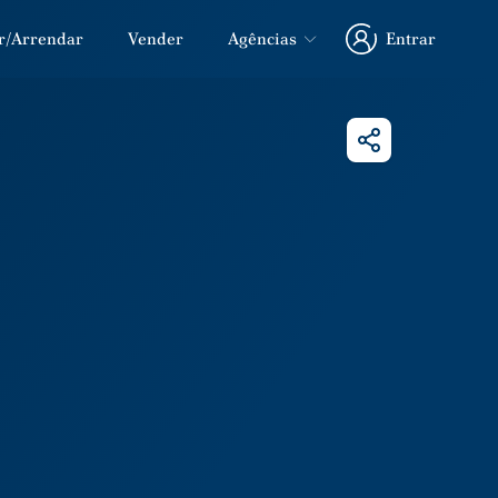
r/Arrendar
Vender
Agências
Entrar
Entrar
Partilhar