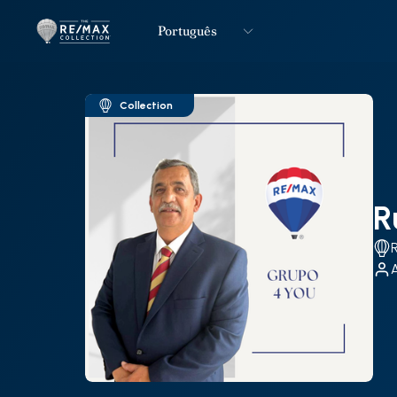
Português
Logo
Ir para página inicial
Collection
R