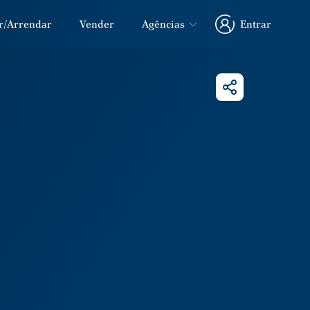
r/Arrendar
Vender
Agências
Entrar
Entrar
Partilhar