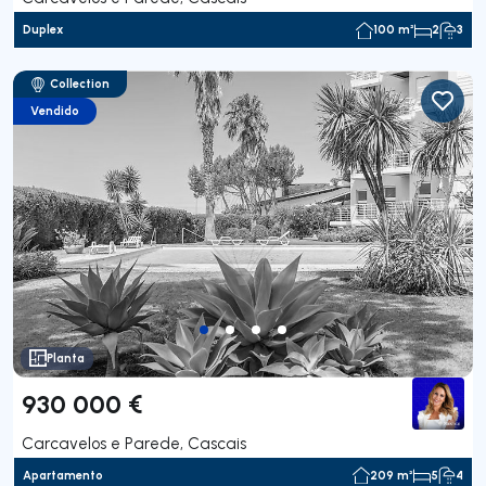
Duplex
100 m²
2
3
Collection
Vendido
Planta
930 000 €
Carcavelos e Parede, Cascais
Apartamento
209 m²
5
4