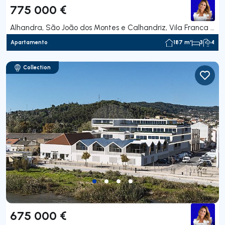
775 000 €
Alhandra, São João dos Montes e Calhandriz, Vila Franca de Xira
Apartamento
187 m²
3
4
Collection
675 000 €