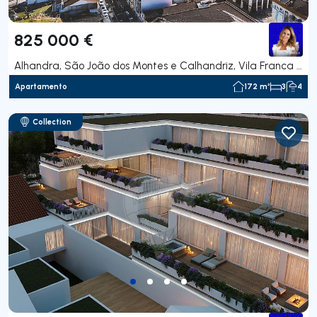
825 000 €
Alhandra, São João dos Montes e Calhandriz, Vila Franca de Xira
Apartamento
172 m²
3
4
Collection