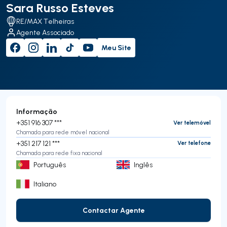
Sara Russo Esteves
RE/MAX Telheiras
Agente Associado
Meu Site
Informação
+351 916 307 ***
Ver telemóvel
Chamada para rede móvel nacional
+351 217 121 ***
Ver telefone
Chamada para rede fixa nacional
Português
Inglês
Italiano
Contactar Agente
Contactar Agente