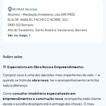
RE/MAX Alcateia
Alcateia - Mediação Imobiliária, Lda
AMI 19832
RUA DR. MANUEL PACHECO NOBRE, 50C
2830-102
Barreiro
Alto do Seixalinho, Santo André e Verderena
,
Barreiro
Ver no maps
Sobre mim
Especialista em Obra Nova e Empreendimentos
🏗️
Comprar casa é uma das decisões mais importantes da vida — e
obra nova
quando se trata de
, ter o acompanhamento certo faz
toda a diferença.
consultor imobiliário especializado em
Como
empreendimentos e construção nova
, acompanho cada cliente
desde a escolha do projeto até à entrega das chaves. O meu