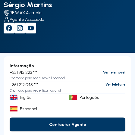
Sérgio Martins
RE/MAX Alcateia
Agente Associado
Informação
+351 915 223 ***
Ver telemóvel
Chamada para rede móvel nacional
+351 212 045 ***
Ver telefone
Chamada para rede fixa nacional
Inglês
Português
Espanhol
Contactar Agente
Contactar Agente