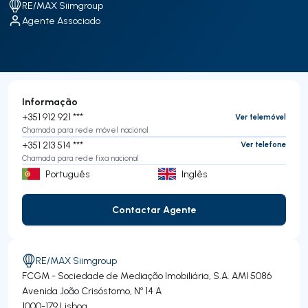
RE/MAX Siimgroup
Agente Associado
Informação
+351 912 921 ***
Ver telemóvel
Chamada para rede móvel nacional
+351 213 514 ***
Ver telefone
Chamada para rede fixa nacional
Português
Inglês
Contactar Agente
Contactar Agente
RE/MAX Siimgroup
FCGM - Sociedade de Mediação Imobiliária, S.A.
AMI 5086
Avenida João Crisóstomo, Nº 14 A
1000-179
Lisboa