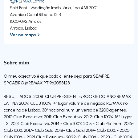
RE/MAX Latina II
Sold Fast - Mediação Imobiliária, Lda
AMI 7001
Avenida Casal Ribeiro, 12 B
1000-092
Arroios
Arroios
,
Lisboa
Ver no maps
Sobre mim
O meu objectivo é que cada cliente seja para SEMPRE!
SPCAEIRO@REMAX.PT
962058128
RESULTADOS: 2008: CLUB PRESIDENTE/ROOKIE DO ANO REMAX
LATINA 2009: CLUB 100% 14º lugar volume de negócio RE/MAX no
concelho de Lisboa, 30º nacional num universo de 3200 agentes.
2010:Club Executivo; 2011: Club Executivo; 2012: Club 100%-15º Lugar
LX; 2013: Club Executivo; 2014 - Club 100% 2015 - Club Platinum 2016-
Club 100% 2017- Club Gold 2018- Club Gold 2019- Club 100% - 2020
Club 100% - 2021 Club Platinum- 2022-Club 100% - 2023 - Club 100%