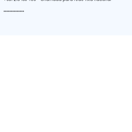
**************