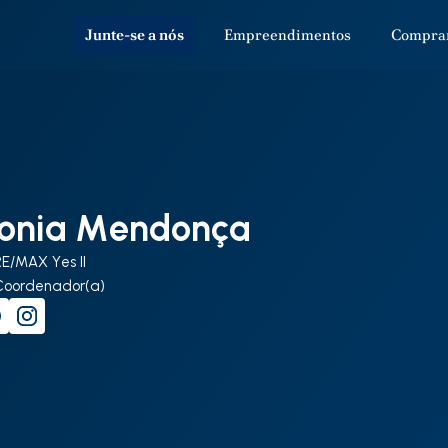
Junte-se a nós
Empreendimentos
Compra
onia Mendonça
RE/MAX Yes II
Coordenador(a)