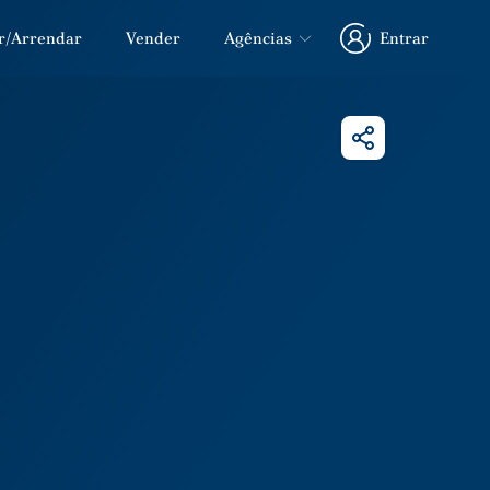
r/Arrendar
Vender
Agências
Entrar
Entrar
Partilhar