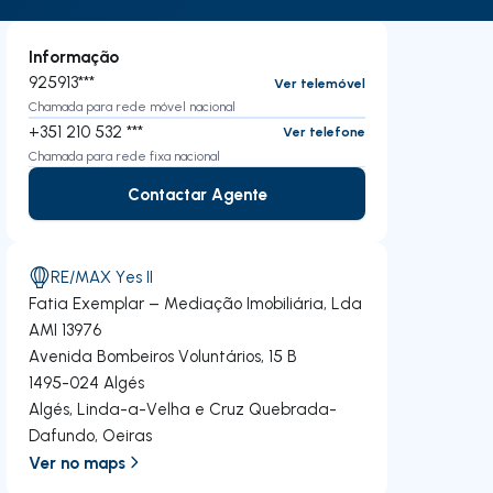
Informação
925913***
Ver telemóvel
Chamada para rede móvel nacional
+351 210 532 ***
Ver telefone
Chamada para rede fixa nacional
Contactar Agente
Contactar Agente
RE/MAX Yes II
Fatia Exemplar – Mediação Imobiliária, Lda
AMI 13976
Avenida Bombeiros Voluntários, 15 B
1495-024
Algés
Algés, Linda-a-Velha e Cruz Quebrada-
Dafundo
,
Oeiras
Ver no maps