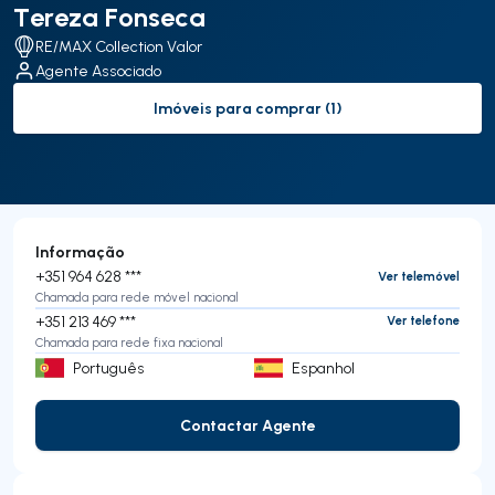
Tereza Fonseca
RE/MAX Collection Valor
Agente Associado
Imóveis para comprar (1)
to-buy-listing
Informação
+351 964 628 ***
Ver telemóvel
Chamada para rede móvel nacional
+351 213 469 ***
Ver telefone
Chamada para rede fixa nacional
Português
Espanhol
Contactar Agente
Contactar Agente