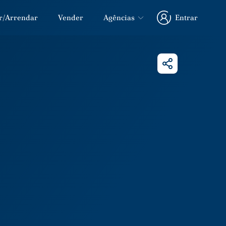
r/Arrendar
Vender
Agências
Entrar
Entrar
Partilhar