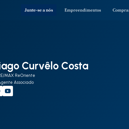
Junte-se a nós
Empreendimentos
Compra
iago Curvêlo Costa
RE/MAX ReOriente
Agente Associado