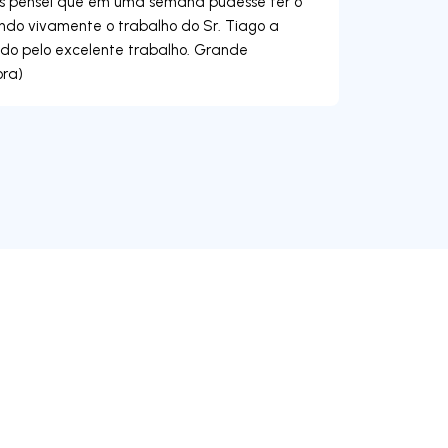
is pensei que em uma semana pudesse ter o
do vivamente o trabalho do Sr. Tiago a
do pelo excelente trabalho. Grande
ora)