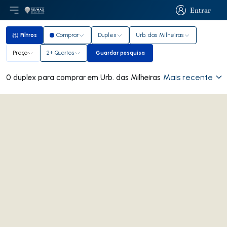
Entrar
Abri menu principal
Logo
Ir para página inicial
Entrar
Filtros
Comprar
Duplex
Urb. das Milheiras
Filtros
Preço
2+ Quartos
Guardar pesquisa
Guardar pesquisa
Mais recente
0 duplex para comprar em Urb. das Milheiras