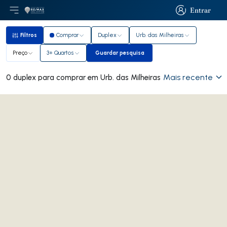
Entrar
Abri menu principal
Logo
Ir para página inicial
Entrar
Filtros
Comprar
Duplex
Urb. das Milheiras
Filtros
Preço
3+ Quartos
Guardar pesquisa
Guardar pesquisa
Mais recente
0 duplex para comprar em Urb. das Milheiras