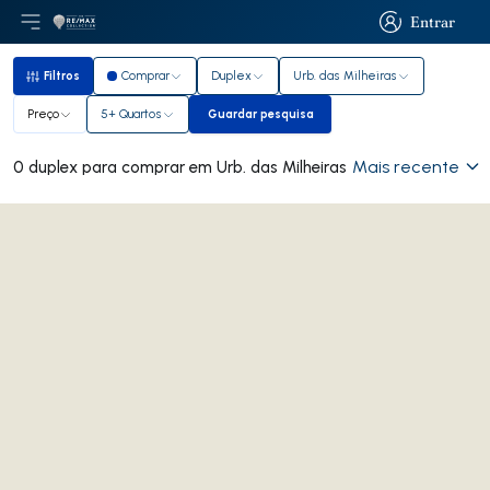
Entrar
Abri menu principal
Logo
Ir para página inicial
Entrar
Filtros
Comprar
Duplex
Urb. das Milheiras
Filtros
Preço
5+ Quartos
Guardar pesquisa
Guardar pesquisa
Mais recente
0 duplex para comprar em Urb. das Milheiras