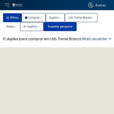
Entrar
Abri menu principal
Logo
Ir para página inicial
Entrar
Filtros
Comprar
Duplex
Urb. Fonte Branca
Filtros
Preço
3+ Quartos
Guardar pesquisa
Guardar pesquisa
Mais recente
0 duplex para comprar em Urb. Fonte Branca