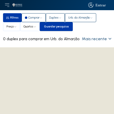
Entrar
Abri menu principal
Logo
Ir para página inicial
Entrar
Filtros
Comprar
Duplex
Urb. do Almarjão
Filtros
Preço
Quartos
Guardar pesquisa
Guardar pesquisa
Mais recente
0 duplex para comprar em Urb. do Almarjão