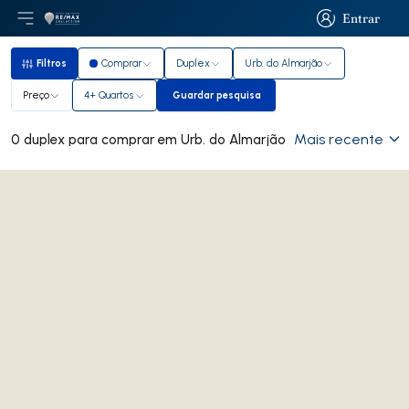
Entrar
Abri menu principal
Logo
Ir para página inicial
Entrar
Filtros
Comprar
Duplex
Urb. do Almarjão
Filtros
Preço
4+ Quartos
Guardar pesquisa
Guardar pesquisa
Mais recente
0 duplex para comprar em Urb. do Almarjão