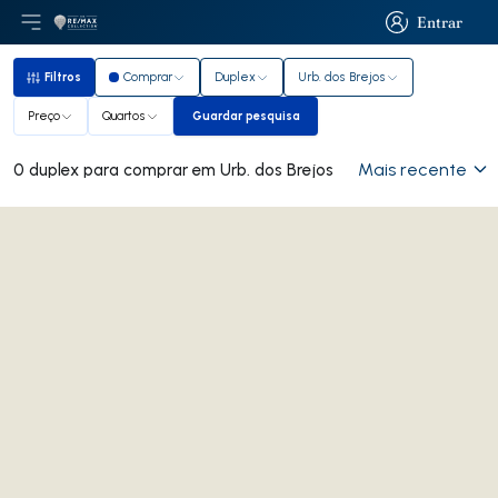
Entrar
Abri menu principal
Logo
Ir para página inicial
Entrar
Filtros
Comprar
Duplex
Urb. dos Brejos
Filtros
Preço
Quartos
Guardar pesquisa
Guardar pesquisa
Mais recente
0 duplex para comprar em Urb. dos Brejos