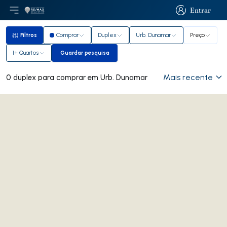
Entrar
Abri menu principal
Logo
Ir para página inicial
Entrar
Filtros
Comprar
Duplex
Urb. Dunamar
Preço
Filtros
1+ Quartos
Guardar pesquisa
Guardar pesquisa
Mais recente
0 duplex para comprar em Urb. Dunamar