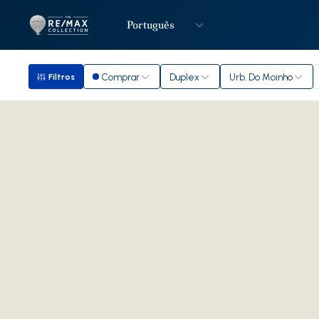
Português
Logo
Ir para página inicial
Comprar
Duplex
Urb. Do Moinho
Filtros
Filtros