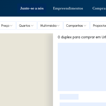
Junte-se a nós
Empreendimentos
Compra
Preço
Quartos
Multimédia
Campanhas
Proposta
0 duplex para
Lista de Imóveis
-
-