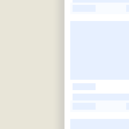
-
-
-
-
-
-