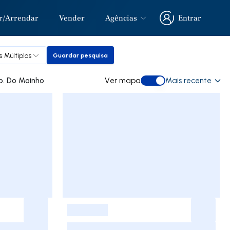
r/Arrendar
Vender
Agências
Entrar
Entrar
s Múltiplas
Guardar pesquisa
Guardar pesquisa
 comprar em Urb. Do Moinho
Ver mapa
Mais recente
Ver mapa
-
-