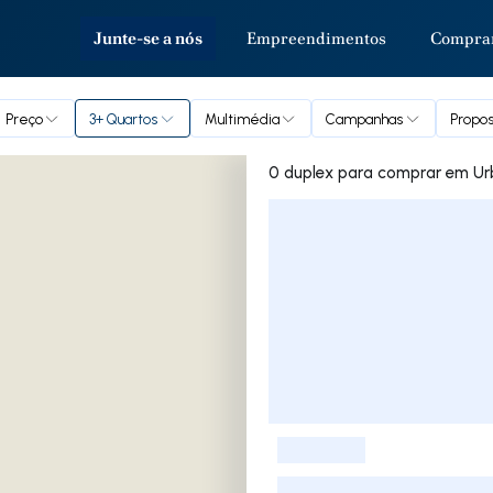
Junte-se a nós
Empreendimentos
Compra
Preço
3+ Quartos
Multimédia
Campanhas
Propos
0 duplex para
Lista de Imóveis
-
-