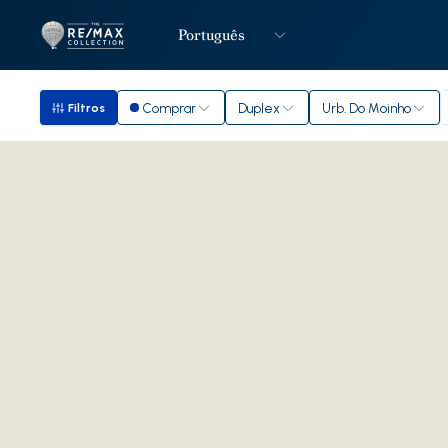
Português
Logo
Ir para página inicial
Comprar
Duplex
Urb. Do Moinho
Filtros
Filtros