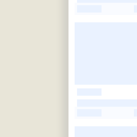
-
-
-
-
-
-