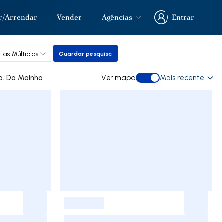
r/Arrendar
Vender
Agências
Entrar
Entrar
tas Múltiplas
Guardar pesquisa
Guardar pesquisa
 comprar em Urb. Do Moinho
Ver mapa
Mais recente
Ver mapa
-
-