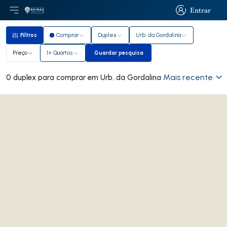
Entrar
Abri menu principal
Logo
Ir para página inicial
Entrar
Filtros
Comprar
Duplex
Urb. da Gordalina
Filtros
Preço
1+ Quartos
Guardar pesquisa
Guardar pesquisa
Mais recente
0 duplex para comprar em Urb. da Gordalina