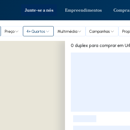
Junte-se a nós
Empreendimentos
Compra
Preço
4+ Quartos
Multimédia
Campanhas
Prop
0 duplex par
Lista de Imóveis
-
-