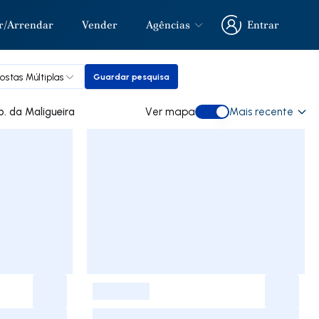
r/Arrendar
Vender
Agências
Entrar
Entrar
ostas Múltiplas
Guardar pesquisa
Guardar pesquisa
a comprar em Urb. da Maligueira
Ver mapa
Mais recente
Ver mapa
-
-