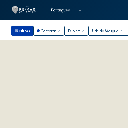
Português
Logo
Ir para página inicial
Comprar
Duplex
Urb. da Maligueira
Filtros
Filtros