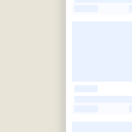
-
-
-
-
-
-