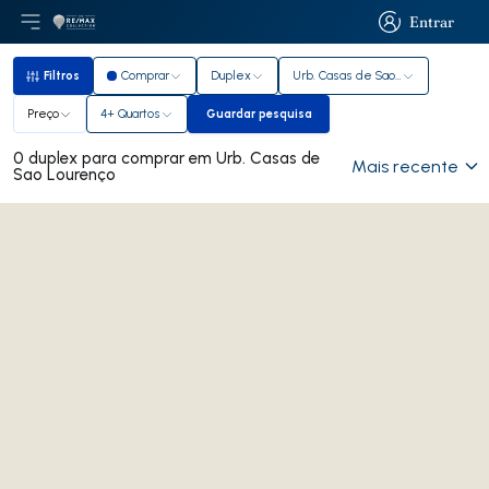
Entrar
Abri menu principal
Logo
Ir para página inicial
Entrar
Filtros
Comprar
Duplex
Urb. Casas de Sao Lourenço
Filtros
Preço
4+ Quartos
Guardar pesquisa
Guardar pesquisa
0 duplex para comprar em Urb. Casas de
Mais recente
Sao Lourenço