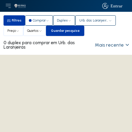
Entrar
Abri menu principal
Logo
Ir para página inicial
Entrar
Filtros
Comprar
Duplex
Urb. das Laranjeiras
Filtros
Preço
Quartos
Guardar pesquisa
Guardar pesquisa
0 duplex para comprar em Urb. das
Mais recente
Laranjeiras