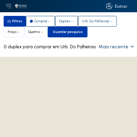
Entrar
Abri menu principal
Logo
Ir para página inicial
Entrar
Filtros
Comprar
Duplex
Urb. Do Palheirao
Filtros
Preço
Quartos
Guardar pesquisa
Guardar pesquisa
Mais recente
0 duplex para comprar em Urb. Do Palheirao