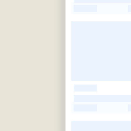
-
-
-
-
-
-