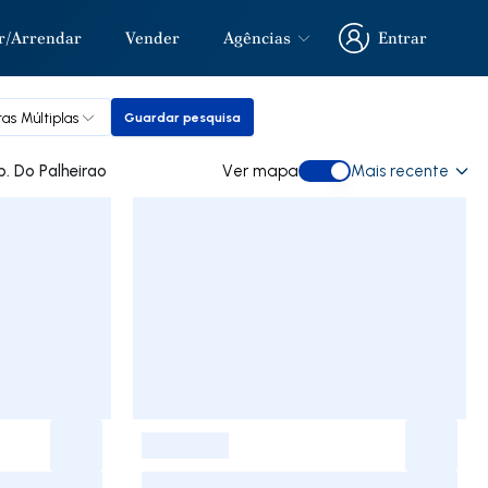
r/Arrendar
Vender
Agências
Entrar
Entrar
as Múltiplas
Guardar pesquisa
Guardar pesquisa
a comprar em Urb. Do Palheirao
Ver mapa
Mais recente
Ver mapa
-
-