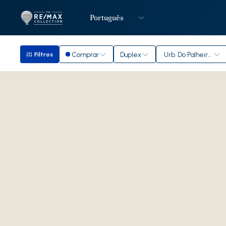
Português
Logo
Ir para página inicial
Comprar
Duplex
Urb. Do Palheirao
Filtros
Filtros