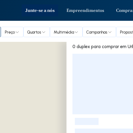
Junte-se a nós
Empreendimentos
Compra
Preço
Quartos
Multimédia
Campanhas
Propost
0 duplex par
Lista de Imóveis
-
-