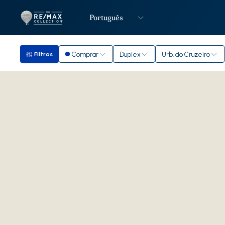
Português
Logo
Ir para página inicial
Comprar
Duplex
Urb. do Cruzeiro
Filtros
Filtros