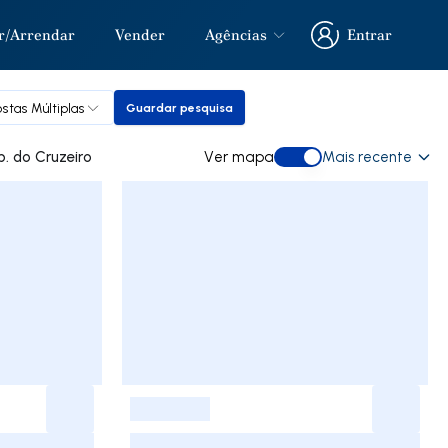
r/Arrendar
Vender
Agências
Entrar
Entrar
stas Múltiplas
Guardar pesquisa
Guardar pesquisa
 comprar em Urb. do Cruzeiro
Ver mapa
Mais recente
Ver mapa
-
-