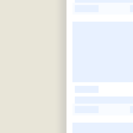
-
-
-
-
-
-