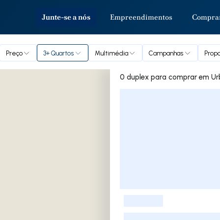
Junte-se a nós
Empreendimentos
Compra
Preço
3+ Quartos
Multimédia
Campanhas
Propo
0 duplex para
Lista de Imóveis
-
-