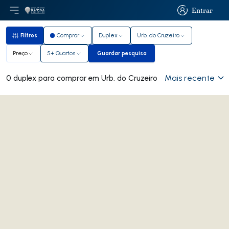
Entrar
Abri menu principal
Logo
Ir para página inicial
Entrar
Filtros
Comprar
Duplex
Urb. do Cruzeiro
Filtros
Preço
5+ Quartos
Guardar pesquisa
Guardar pesquisa
Mais recente
0 duplex para comprar em Urb. do Cruzeiro