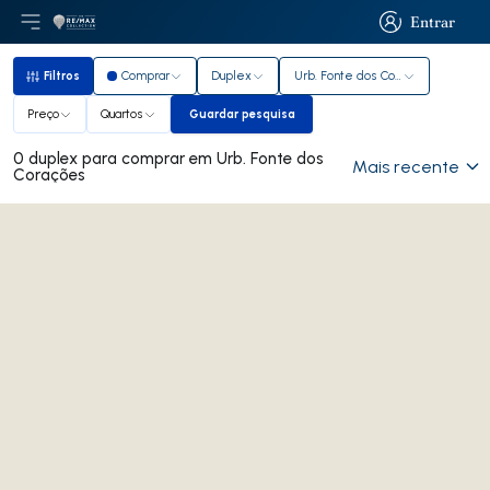
Entrar
Abri menu principal
Logo
Ir para página inicial
Entrar
Filtros
Comprar
Duplex
Urb. Fonte dos Corações
Filtros
Preço
Quartos
Guardar pesquisa
Guardar pesquisa
0 duplex para comprar em Urb. Fonte dos
Mais recente
Corações