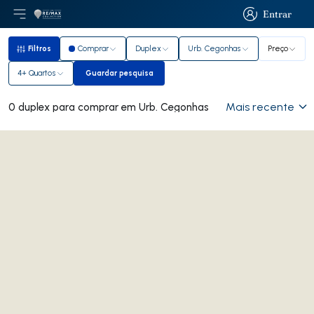
Entrar
Abri menu principal
Logo
Ir para página inicial
Entrar
Filtros
Comprar
Duplex
Urb. Cegonhas
Preço
Filtros
4+ Quartos
Guardar pesquisa
Guardar pesquisa
Mais recente
0 duplex para comprar em Urb. Cegonhas